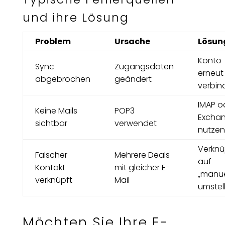
und ihre Lösung
Problem
Ursache
Lösun
Konto
Sync
Zugangsdaten
erneut
abgebrochen
geändert
verbin
IMAP o
Keine Mails
POP3
Excha
sichtbar
verwendet
nutze
Verkn
Falscher
Mehrere Deals
auf
Kontakt
mit gleicher E-
„manue
verknüpft
Mail
umstel
Möchten Sie Ihre E-