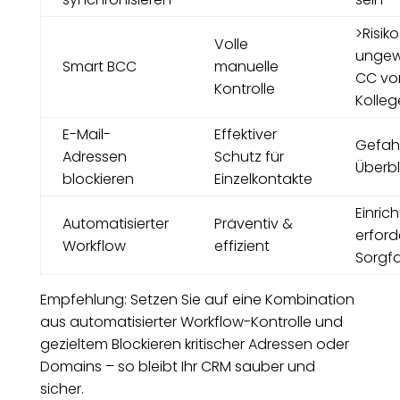
>Risiko
Volle
ungew
Smart BCC
manuelle
CC vo
Kontrolle
Kolle
E-Mail-
Effektiver
Gefah
Adressen
Schutz für
Überb
blockieren
Einzelkontakte
Einric
Automatisierter
Präventiv &
erford
Workflow
effizient
Sorgfa
Empfehlung: Setzen Sie auf eine Kombination
aus automatisierter Workflow-Kontrolle und
gezieltem Blockieren kritischer Adressen oder
Domains – so bleibt Ihr CRM sauber und
sicher.